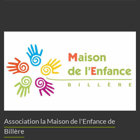
n
e
m
e
n
t
s
Association la Maison de l'Enfance de
Billère