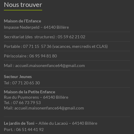
è
Nous trouver
t
e
n
i
m
Maison de l’Enfance
e
o
Impasse Nederpeld – 64140 Billère
e
m
n
Secrétariat (des structures) : 05 59 62 21 02
n
e
d
Portable : 07 71 15 57 36 (vacances, mercredis et CLAS)
t
n
e
Périscolaire : 06 95 94 81 80
s
t
v
Mail : accueil.maisonenfance64@gmail.com
u
Secteur Jeunes
Tel : 07 71 20 65 30
e
Maison de la Petite Enfance
s
Rue du Puymorens – 64140 Billère
Tel. : 07 66 73 79 53
É
Mail: accueil.maisonenfance64@gmail.com
v
Le jardin de Toni –
Allée du Lacaoü – 64140 Billère
è
Port. : 06 51 44 41 92