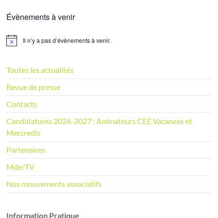
Évènements à venir
Il n’y a pas d’évènements à venir.
N
o
t
i
Toutes les actualités
c
e
Revue de presse
Contacts
Candidatures 2026-2027 : Animateurs CEE Vacances et
Mercredis
Partenaires
Mde/TV
Nos mouvements associatifs
Information Pratique​