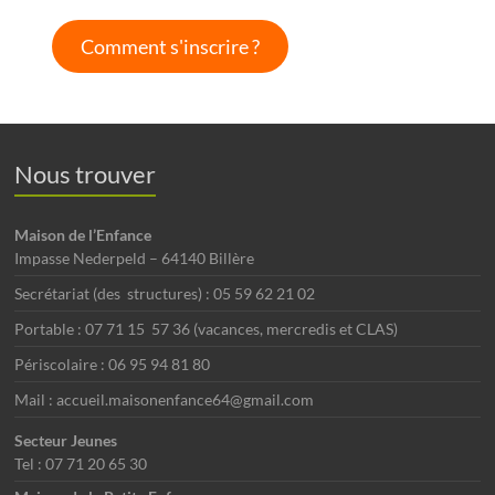
Comment s'inscrire ?
Nous trouver
Maison de l’Enfance
Impasse Nederpeld – 64140 Billère
Secrétariat (des structures) : 05 59 62 21 02
Portable : 07 71 15 57 36 (vacances, mercredis et CLAS)
Périscolaire : 06 95 94 81 80
Mail : accueil.maisonenfance64@gmail.com
Secteur Jeunes
Tel : 07 71 20 65 30