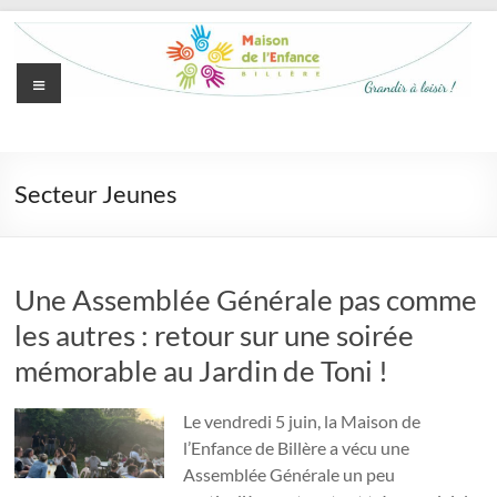
Aller
au
contenu
Menu
Maison
de
Secteur Jeunes
l'Enfance
de
Billère
Une Assemblée Générale pas comme
les autres : retour sur une soirée
Grandir
à
mémorable au Jardin de Toni !
loisir
Le vendredi 5 juin, la Maison de
l’Enfance de Billère a vécu une
Assemblée Générale un peu