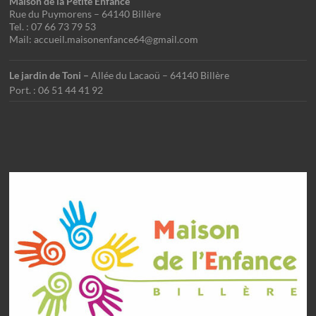
Maison de la Petite Enfance
Rue du Puymorens – 64140 Billère
Tel. : 07 66 73 79 53
Mail: accueil.maisonenfance64@gmail.com
Le jardin de Toni –
Allée du Lacaoü – 64140 Billère
Port. : 06 51 44 41 92