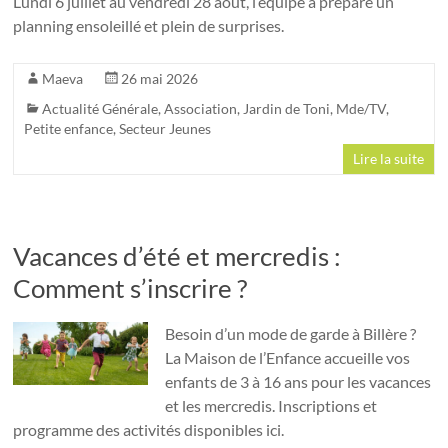
Lundi 6 juillet au vendredi 28 août, l’équipe a préparé un
planning ensoleillé et plein de surprises.
Maeva
26 mai 2026
Actualité Générale
,
Association
,
Jardin de Toni
,
Mde/TV
,
Petite enfance
,
Secteur Jeunes
Lire la suite
Vacances d’été et mercredis :
Comment s’inscrire ?
Besoin d’un mode de garde à Billère ?
La Maison de l’Enfance accueille vos
enfants de 3 à 16 ans pour les vacances
et les mercredis. Inscriptions et
programme des activités disponibles ici.