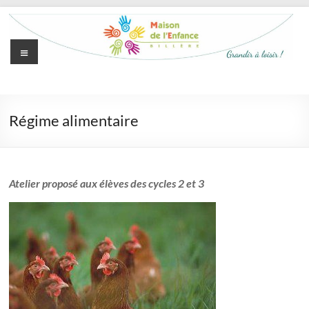
Aller
au
contenu
Menu
Maison
de
Régime alimentaire
l'Enfance
de
Billère
Atelier proposé aux élèves des cycles 2 et 3
Grandir
à
loisir