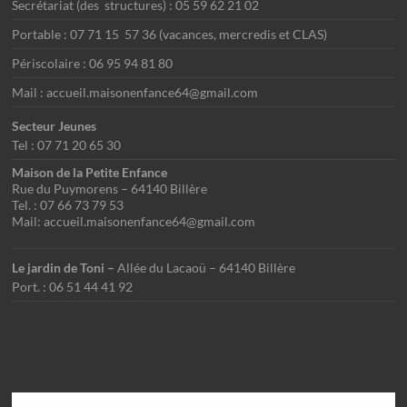
Secrétariat (des structures) : 05 59 62 21 02
Portable : 07 71 15 57 36 (vacances, mercredis et CLAS)
Périscolaire : 06 95 94 81 80
Mail : accueil.maisonenfance64@gmail.com
Secteur Jeunes
Tel : 07 71 20 65 30
Maison de la Petite Enfance
Rue du Puymorens – 64140 Billère
Tel. : 07 66 73 79 53
Mail: accueil.maisonenfance64@gmail.com
Le jardin de Toni –
Allée du Lacaoü – 64140 Billère
Port. : 06 51 44 41 92