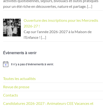
activités quotidiennes, séjours, bivouacs et outils pratiques
pour un été riche en découvertes, nature et partage.
[…]
Ouverture des inscriptions pour les Mercredis
2026-27 !
Cap sur l'année 2026-2027 à la Maison de
l’Enfance !
[…]
Évènements à venir
Il n’y a pas d’évènements à venir.
N
o
t
i
Toutes les actualités
c
e
Revue de presse
Contacts
Candidatures 2026-2027 : Animateurs CEE Vacances et