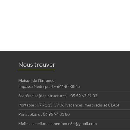
Nous trouver
Maison de l’Enfance
Impasse Nederpeld – 64140 Billère
Secrétariat (des structures) : 05 59 62 21 02
Portable : 07 71 15 57 36 (vacances, mercredis et CLAS)
Périscolaire : 06 95 94 81 80
Mail : accueil.maisonenfance64@gmail.com