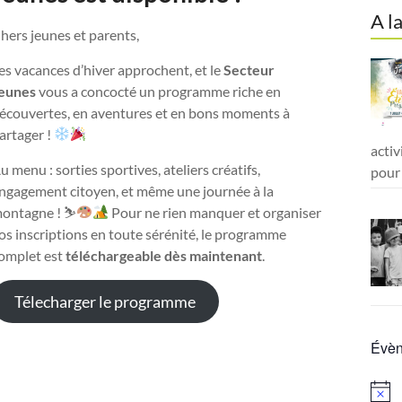
A l
hers jeunes et parents,
es vacances d’hiver approchent, et le
Secteur
eunes
vous a concocté un programme riche en
écouvertes, en aventures et en bons moments à
artager !
activ
u menu : sorties sportives, ateliers créatifs,
pour 
ngagement citoyen, et même une journée à la
ontagne ! ⛷
Pour ne rien manquer et organiser
os inscriptions en toute sérénité, le programme
omplet est
téléchargeable dès maintenant
.
Télecharger le programme
Évèn
N