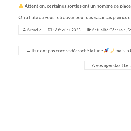
Attention, certaines sorties ont un nombre de places
On a hâte de vous retrouver pour des vacances pleines d
Armelle
13 février 2025
Actualité Générale
,
S
←
Ils n’ont pas encore décroché la lune
mais la 
A vos agendas ! Le p