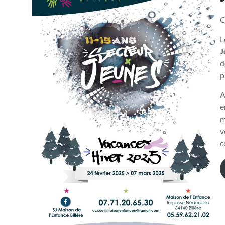
C
L
J
d
p
A
e
m
v
c