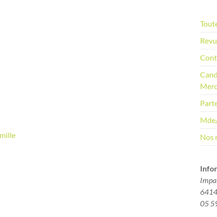
o
t
i
Toute
c
e
Revu
Cont
Cand
Merc
Part
Mde
amille
Nos 
Info
Impa
64140
05 5