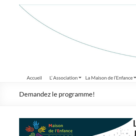
Aller
au
Maison
contenu
de
l'Enfance
de
Billère
Grandir
à
Accueil
L’ Association
La Maison de l’Enfance
loisir
Demandez le programme!