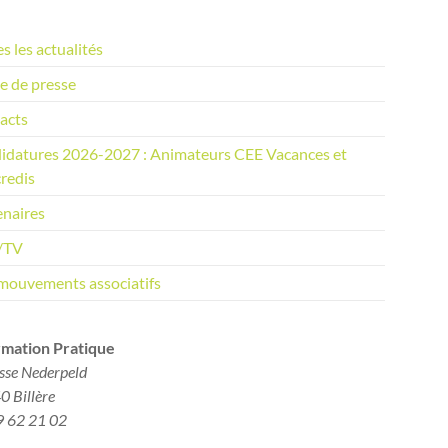
s les actualités
e de presse
acts
idatures 2026-2027 : Animateurs CEE Vacances et
redis
enaires
/TV
mouvements associatifs
rmation Pratique​
sse Nederpeld
 Billère
9 62 21 02