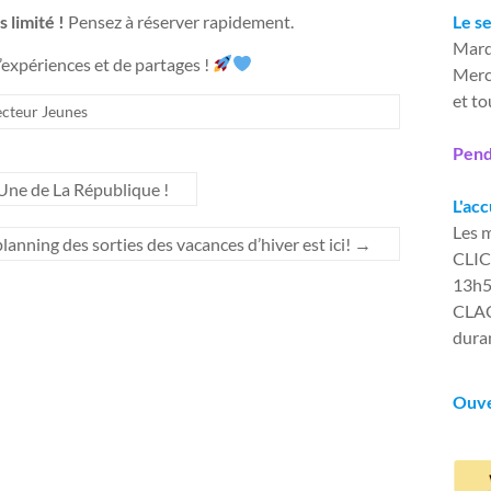
 limité !
Pensez à réserver rapidement.
Le s
Mard
’expériences et de partages !
Merc
et t
ecteur Jeunes
Pend
Une de La République !
L'acc
Les m
lanning des sorties des vacances d’hiver est ici!
→
CLIC 
13h
CLAC 
duran
Ouve