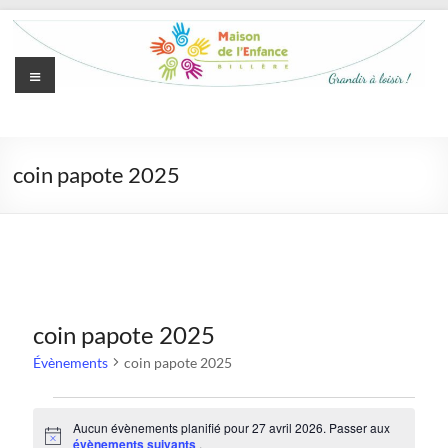
Aller
au
contenu
Menu
Maison
de
coin papote 2025
l'Enfance
de
Billère
Grandir
à
coin papote 2025
loisir
Évènements
coin papote 2025
Évènements
Aucun évènements planifié pour 27 avril 2026. Passer aux
for
N
évènements suivants
.