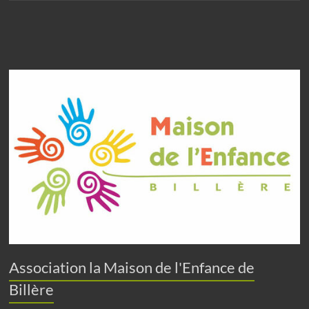
e
s
É
v
è
n
e
m
e
n
t
s
Association la Maison de l'Enfance de
Billère