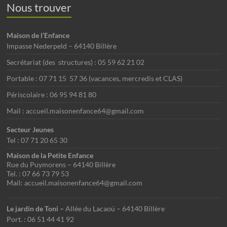
a
.
Nous trouver
u
v
e
Maison de l’Enfance
i
s
Impasse Nederpeld – 64140 Billère
g
É
Secrétariat (des structures) : 05 59 62 21 02
a
v
Portable : 07 71 15 57 36 (vacances, mercredis et CLAS)
è
t
Périscolaire : 06 95 94 81 80
n
i
Mail : accueil.maisonenfance64@gmail.com
e
o
Secteur Jeunes
m
n
Tel : 07 71 20 65 30
e
Maison de la Petite Enfance
d
Rue du Puymorens – 64140 Billère
n
e
Tel. : 07 66 73 79 53
Mail: accueil.maisonenfance64@gmail.com
t
v
u
Le jardin de Toni –
Allée du Lacaoü – 64140 Billère
Port. : 06 51 44 41 92