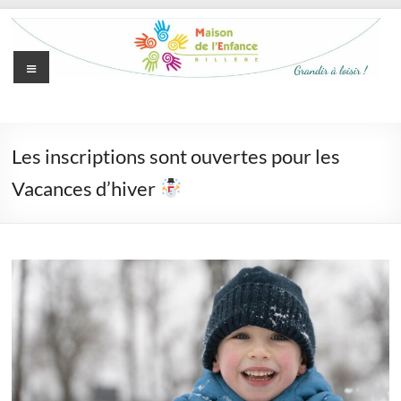
Aller
au
contenu
Menu
Maison
de
Les inscriptions sont ouvertes pour les
l'Enfance
Vacances d’hiver
de
Billère
Grandir
à
loisir