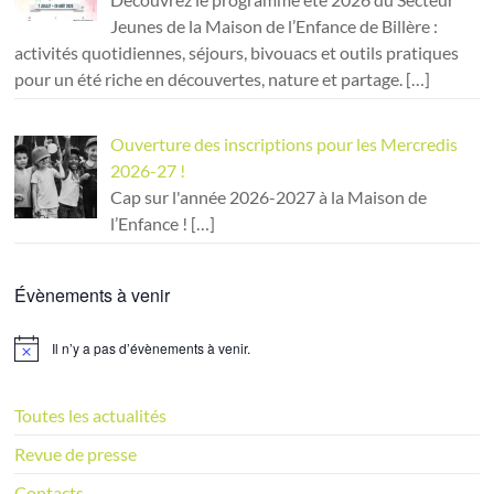
Jeunes de la Maison de l’Enfance de Billère :
activités quotidiennes, séjours, bivouacs et outils pratiques
pour un été riche en découvertes, nature et partage.
[…]
Ouverture des inscriptions pour les Mercredis
2026-27 !
Cap sur l'année 2026-2027 à la Maison de
l’Enfance !
[…]
Évènements à venir
Il n’y a pas d’évènements à venir.
N
o
t
i
Toutes les actualités
c
e
Revue de presse
Contacts