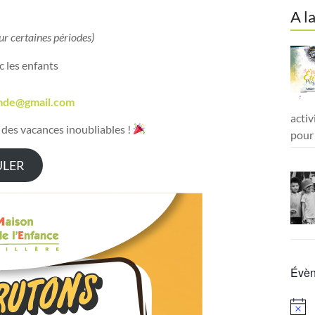
A l
ur certaines périodes)
 les enfants
.mde@gmail.com
activ
 des vacances inoubliables !
pour 
ULER
Évèn
N