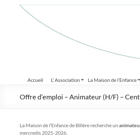
Aller
au
Maison
contenu
de
l'Enfance
de
Billère
Grandir
à
Accueil
L’ Association
La Maison de l’Enfance
loisir
Offre d’emploi – Animateur (H/F) – Cent
La Maison de l’Enfance de Billère recherche un
animate
mercredis 2025-2026.