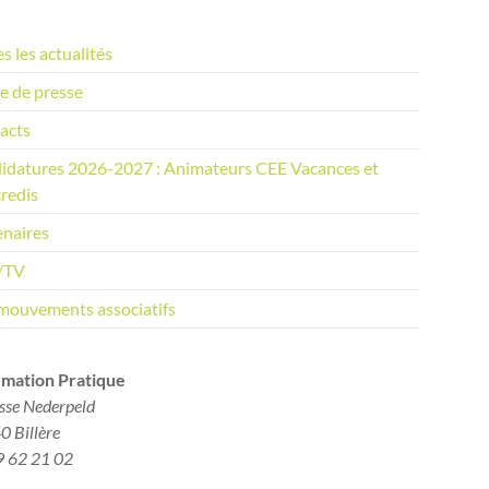
s les actualités
e de presse
acts
idatures 2026-2027 : Animateurs CEE Vacances et
redis
enaires
/TV
mouvements associatifs
rmation Pratique​
sse Nederpeld
 Billère
9 62 21 02