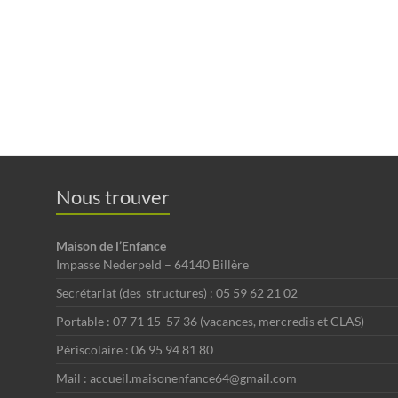
Nous trouver
Maison de l’Enfance
Impasse Nederpeld – 64140 Billère
Secrétariat (des structures) : 05 59 62 21 02
Portable : 07 71 15 57 36 (vacances, mercredis et CLAS)
Périscolaire : 06 95 94 81 80
Mail : accueil.maisonenfance64@gmail.com