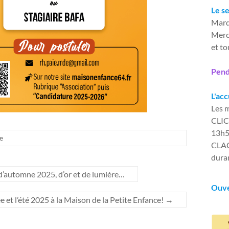
Le s
Mard
Merc
et t
Pend
L'acc
Les m
CLIC 
13h
e
CLAC 
duran
d’automne 2025, d’or et de lumière…
Ouve
ée et l’été 2025 à la Maison de la Petite Enfance!
→