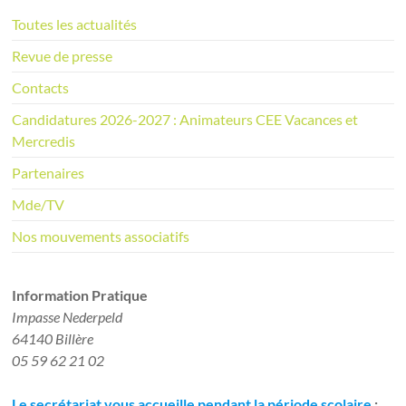
t
i
Toutes les actualités
c
e
Revue de presse
Contacts
Candidatures 2026-2027 : Animateurs CEE Vacances et
Mercredis
Partenaires
Mde/TV
Nos mouvements associatifs
Information Pratique​
Impasse Nederpeld
64140 Billère
05 59 62 21 02
Le secrétariat vous accueille pendant la période scolaire
: