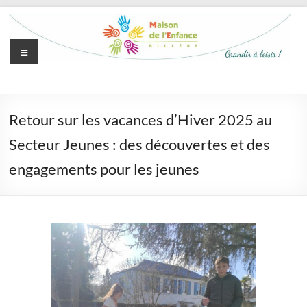
Aller
au
contenu
Menu
Maison
de
Retour sur les vacances d’Hiver 2025 au
l'Enfance
Secteur Jeunes : des découvertes et des
de
engagements pour les jeunes
Billère
Grandir
à
loisir