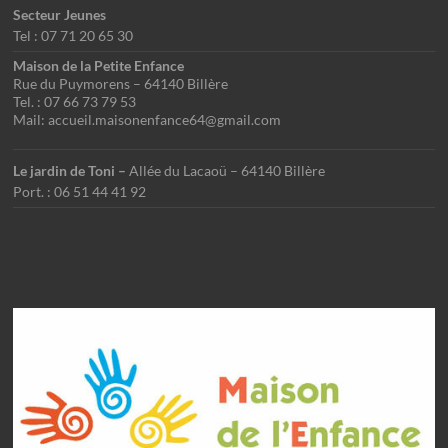
Secteur Jeunes
Tel : 07 71 20 65 30
Maison de la Petite Enfance
Rue du Puymorens – 64140 Billère
Tel. : 07 66 73 79 53
Mail: accueil.maisonenfance64@gmail.com
Le jardin de Toni –
Allée du Lacaoü – 64140 Billère
Port. : 06 51 44 41 92