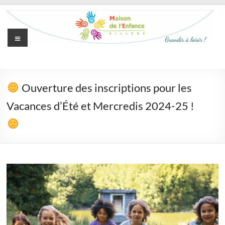
Aller
au
contenu
Menu
Maison
de
Ouverture des inscriptions pour les
l'Enfance
Vacances d’Été et Mercredis 2024-25 !
de
Billère
Grandir
à
loisir