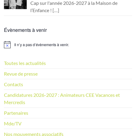
Cap sur l'année 2026-2027 à la Maison de
l’Enfance !
[…]
Évènements à venir
Il n’y a pas d’évènements à venir.
N
o
t
i
Toutes les actualités
c
e
Revue de presse
Contacts
Candidatures 2026-2027 : Animateurs CEE Vacances et
Mercredis
Partenaires
Mde/TV
Nos mouvements associatifs