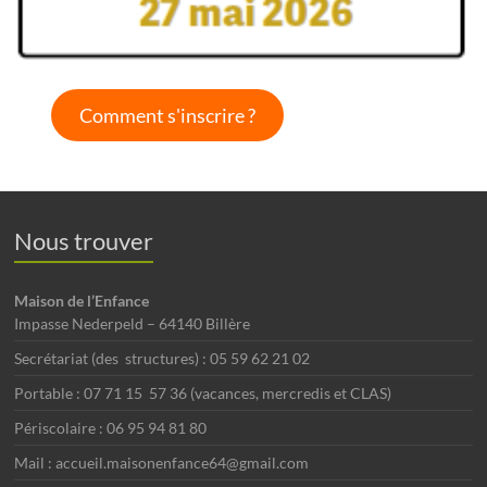
Comment s'inscrire ?
Nous trouver
Maison de l’Enfance
Impasse Nederpeld – 64140 Billère
Secrétariat (des structures) : 05 59 62 21 02
Portable : 07 71 15 57 36 (vacances, mercredis et CLAS)
Périscolaire : 06 95 94 81 80
Mail : accueil.maisonenfance64@gmail.com