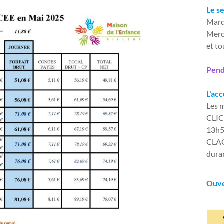
Le s
Mard
Merc
et t
Pend
L'acc
Les m
CLIC 
13h
CLAC 
duran
Ouve