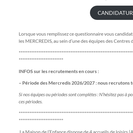
CANDIDATURE
Lorsque vous remplissez ce questionnaire vous candida
les MERCREDIS, au sein d’une des équipes des Centres de
****************************************************************
*************************
INFOS sur les recrutements en cours :
– Période des Mercredis 2026/2027 : nous recrutons t
Si nos équipes ou périodes sont complètes : N’hésitez pas à
ces périodes.
****************************************************************
*************************
La Maison de l’Enfance dispose de 4 accueils de loisirs 