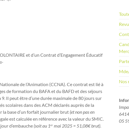
o
t
i
Toute
c
e
Revu
Cont
Cand
Merc
 VOLONTAIRE et d’un Contrat d’Engagement Éducatif
Part
s-
Mde
Nos 
Nationale de l’Animation (CCNA). Ce contrat est lié à
ges de formation du BAFA et du BAFD et des séjours
à 9. Il peut être d’une durée maximale de 80 jours sur
Info
gés scolaires dans des ACM déclarés auprès de la
Impa
r la base d’un forfait journalier brut
(et non pas en
64140
gale est calculée en référence avec la valeur du SMIC.
05 5
ar jour d’embauche
(soit au 1
mai 2025 = 51,08€ brut)
.
er