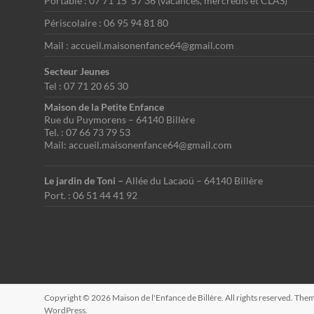
Portable : 07 71 15 57 36 (vacances, mercredis et CLAS)
Périscolaire : 06 95 94 81 80
Mail : accueil.maisonenfance64@gmail.com
Secteur Jeunes
Tel : 07 71 20 65 30
Maison de la Petite Enfance
Rue du Puymorens – 64140 Billère
Tel. : 07 66 73 79 53
Mail: accueil.maisonenfance64@gmail.com
Le jardin de Toni –
Allée du Lacaoü – 64140 Billère
Port. : 06 51 44 41 92
Copyright © 2026
Maison de l'Enfance de Billère
. All rights reserved. The
WordPress
.