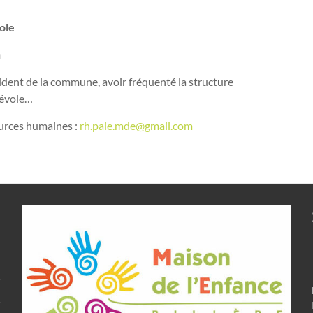
ole
n
ident de la commune, avoir fréquenté la structure
énévole…
ources humaines :
rh.paie.mde@gmail.com