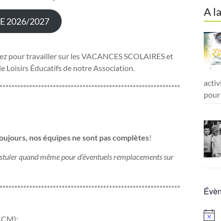
A l
 2026/2027
tez pour travailler sur les VACANCES SCOLAIRES et
 Loisirs Éducatifs de notre Association.
activ
*************************************************************
pour 
oujours, nos équipes ne sont pas complètes
!
 postuler quand même pour d’éventuels remplacements sur
*************************************************************
Évèn
N
(ACM):