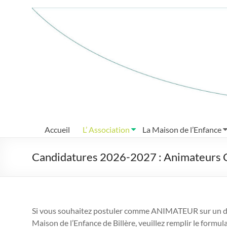
Aller
au
Maison
contenu
de
l'Enfance
de
Billère
Grandir
à
Accueil
L’ Association
La Maison de l’Enfance
loisir
Candidatures 2026-2027 : Animateurs 
Si vous souhaitez postuler comme ANIMATEUR sur un des 
Maison de l’Enfance de Billère, veuillez remplir le formula