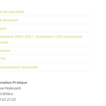
s les actualités
e de presse
acts
idatures 2026-2027 : Animateurs CEE Vacances et
redis
enaires
/TV
mouvements associatifs
rmation Pratique​
sse Nederpeld
 Billère
9 62 21 02