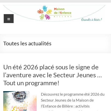
Aller
au
contenu
Menu
Maison
de
Toutes les actualités
l'Enfance
de
Billère
Un été 2026 placé sous le signe de
l’aventure avec le Secteur Jeunes …
Grandir
à
Tout un programme!
loisir
Découvrez le programme été 2026 du
Secteur Jeunes de la Maison de
l’Enfance de Billère : activités