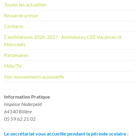
i
Toutes les actualités
c
e
Revue de presse
Contacts
Candidatures 2026-2027 : Animateurs CEE Vacances et
Mercredis
Partenaires
Mde/TV
Nos mouvements associatifs
Information Pratique​
Impasse Nederpeld
64140 Billère
05 59 62 21 02
Le secrétariat vous accueille pendant la période scolaire
: