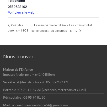
Téléphone
0559622102
Voir Lieu site web
Le marché bio de Billère – Les « mini-conf et
Coin des
parents – 18/03
conférences » du bio préau – N° 17
Nous trouver
Maison de l’Enfance
Impasse Nederpeld – 64140 Billère
Secrétariat (des structures) : 05 59 62 21 02
Portable : 07 71 15 57 36 (vacances, mercredis et CLAS)
Périscolaire : 06 95 94 81 80
Mail : accueil.maisonenfance64@gmail.com