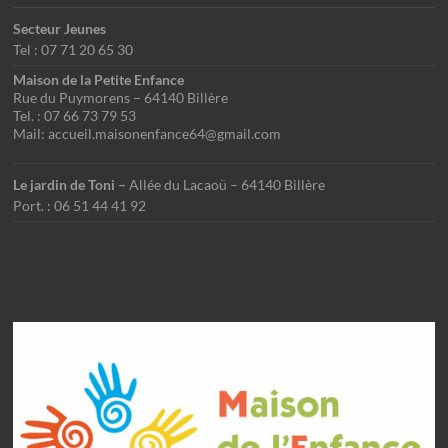
Secteur Jeunes
Tel : 07 71 20 65 30
Maison de la Petite Enfance
Rue du Puymorens – 64140 Billère
Tel. : 07 66 73 79 53
Mail: accueil.maisonenfance64@gmail.com
Le jardin de Toni –
Allée du Lacaoü – 64140 Billère
Port. : 06 51 44 41 92