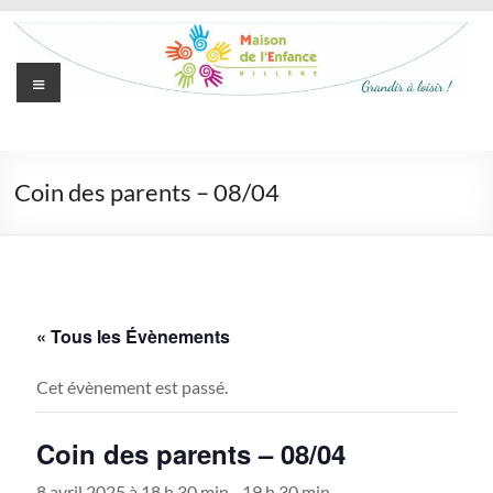
Aller
au
contenu
Menu
Maison
de
Coin des parents – 08/04
l'Enfance
de
Billère
Grandir
« Tous les Évènements
à
loisir
Cet évènement est passé.
Coin des parents – 08/04
8 avril 2025 à 18 h 30 min
-
19 h 30 min