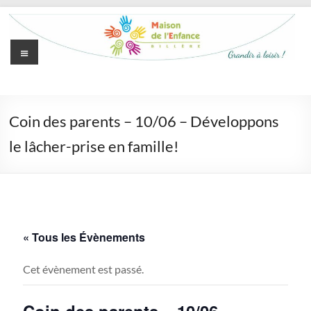
Aller
au
contenu
Menu
Maison
de
Coin des parents – 10/06 – Développons
l'Enfance
le lâcher-prise en famille!
de
Billère
Grandir
à
« Tous les Évènements
loisir
Cet évènement est passé.
Coin des parents – 10/06 –