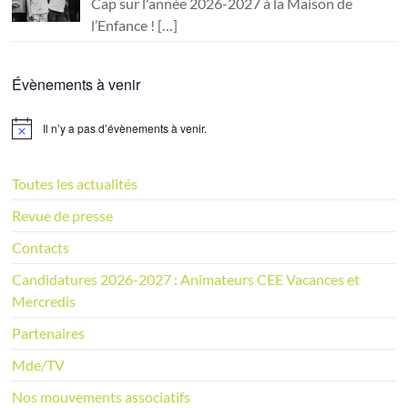
Cap sur l'année 2026-2027 à la Maison de
l’Enfance !
[…]
Évènements à venir
Il n’y a pas d’évènements à venir.
N
o
t
i
Toutes les actualités
c
e
Revue de presse
Contacts
Candidatures 2026-2027 : Animateurs CEE Vacances et
Mercredis
Partenaires
Mde/TV
Nos mouvements associatifs