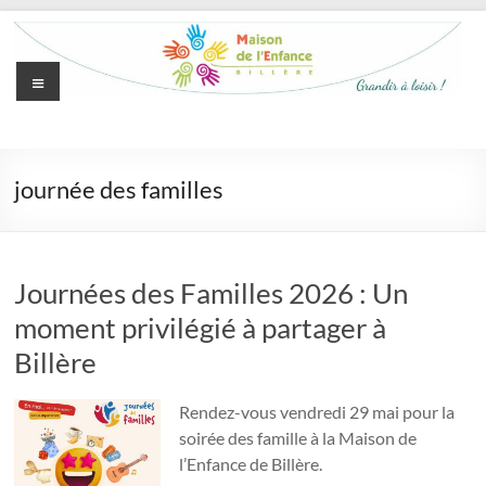
Aller
au
contenu
Menu
Maison
de
journée des familles
l'Enfance
de
Billère
Journées des Familles 2026 : Un
moment privilégié à partager à
Grandir
à
Billère
loisir
Rendez-vous vendredi 29 mai pour la
soirée des famille à la Maison de
l’Enfance de Billère.