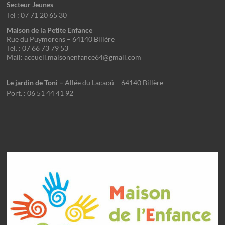
Secteur Jeunes
Tel : 07 71 20 65 30
Maison de la Petite Enfance
Rue du Puymorens – 64140 Billère
Tel. : 07 66 73 79 53
Mail: accueil.maisonenfance64@gmail.com
Le jardin de Toni –
Allée du Lacaoü – 64140 Billère
Port. : 06 51 44 41 92