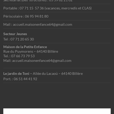
Portable : 07 71 15 57 36 (vacances, mercredis et CLAS)
Périscolaire : 06 95 94 81 80
Mail : accueil.maisonenfance64@gmail.com
Secteur Jeunes
Tel : 07 71 20 65 30
Maison de la Petite Enfance
Rue du Puymorens – 64140 Billère
Tel. : 07 66 73 79 53
Mail: accueil.maisonenfance64@gmail.com
Le jardin de Toni –
Allée du Lacaoü – 64140 Billère
Port. : 06 51 44 41 92