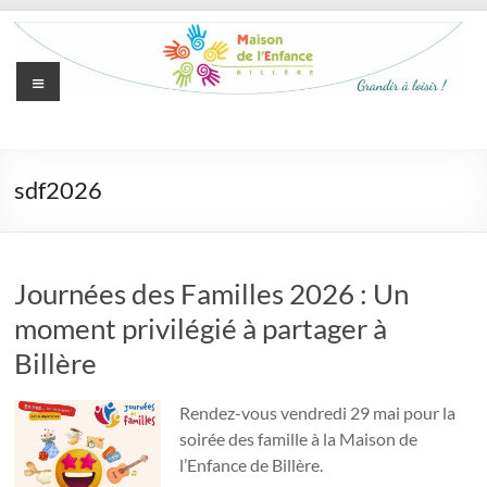
Aller
au
contenu
Menu
Maison
de
sdf2026
l'Enfance
de
Billère
Journées des Familles 2026 : Un
moment privilégié à partager à
Grandir
à
Billère
loisir
Rendez-vous vendredi 29 mai pour la
soirée des famille à la Maison de
l’Enfance de Billère.