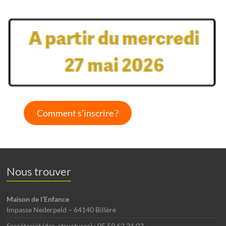
Comment s'inscrire ?
Nous trouver
Maison de l’Enfance
Impasse Nederpeld – 64140 Billère
Secrétariat (des structures) : 05 59 62 21 02