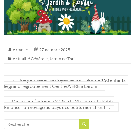
Armelle
27 octobre 2025
Actualité Générale
,
Jardin de Toni
←
Une journée éco-citoyenne pour plus de 150 enfants :
le grand regroupement Centre A’ERE à Laroin
Vacances d’automne 2025 à la Maison de la Petite
Enfance : un voyage au pays des petits monstres !
→