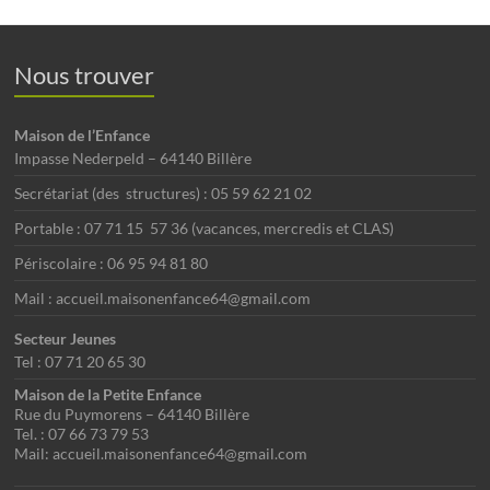
Nous trouver
Maison de l’Enfance
Impasse Nederpeld – 64140 Billère
Secrétariat (des structures) : 05 59 62 21 02
Portable : 07 71 15 57 36 (vacances, mercredis et CLAS)
Périscolaire : 06 95 94 81 80
Mail : accueil.maisonenfance64@gmail.com
Secteur Jeunes
Tel : 07 71 20 65 30
Maison de la Petite Enfance
Rue du Puymorens – 64140 Billère
Tel. : 07 66 73 79 53
Mail: accueil.maisonenfance64@gmail.com