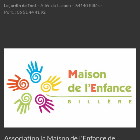
Le jardin de Toni –
Allée du Lacaoü – 64140 Billère
Port. : 06 51 44 41 92
Association la Maison de l'Enfance de