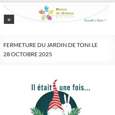
Aller
au
contenu
Menu
Maison
de
FERMETURE DU JARDIN DE TONI LE
l'Enfance
28 OCTOBRE 2025
de
Billère
Grandir
à
loisir