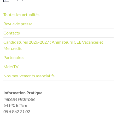
N
o
t
i
Toutes les actualités
c
e
Revue de presse
Contacts
Candidatures 2026-2027 : Animateurs CEE Vacances et
Mercredis
Partenaires
Mde/TV
Nos mouvements associatifs
Information Pratique​
Impasse Nederpeld
64140 Billère
05 59 62 21 02