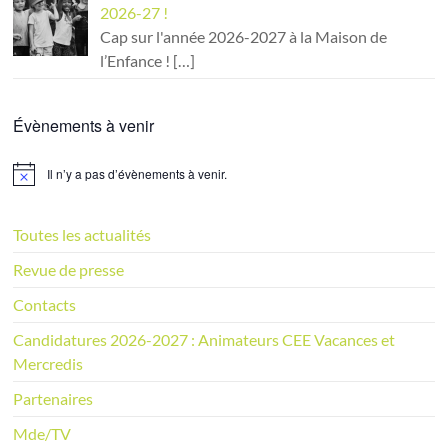
2026-27 !
Cap sur l'année 2026-2027 à la Maison de
l’Enfance !
[…]
Évènements à venir
Il n’y a pas d’évènements à venir.
N
o
t
i
Toutes les actualités
c
e
Revue de presse
Contacts
Candidatures 2026-2027 : Animateurs CEE Vacances et
Mercredis
Partenaires
Mde/TV