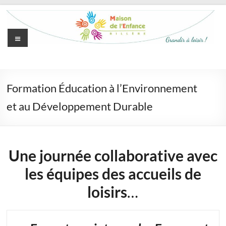
Aller
au
contenu
Menu
Maison
de
Formation Éducation à l’Environnement
l'Enfance
et au Développement Durable
de
Billère
Une journée collaborative avec
Grandir
à
les équipes des accueils de
loisir
loisirs
…