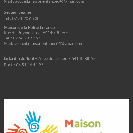
Mail : accueil.maisonenfance64@gmail.com
Secteur Jeunes
Tel : 07 71 20 65 30
Maison de la Petite Enfance
Rue du Puymorens – 64140 Billère
Tel. : 07 66 73 79 53
Mail: accueil.maisonenfance64@gmail.com
Le jardin de Toni –
Allée du Lacaoü – 64140 Billère
Port. : 06 51 44 41 92