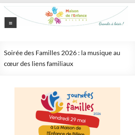
Aller
au
contenu
Menu
Maison
de
Soirée des Familles 2026 : la musique au
l'Enfance
cœur des liens familiaux
de
Billère
Grandir
à
loisir